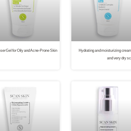
ser Gel for Oily and Acne-Prone Skin
Hydrating and moisturizing cream
and very dry sc