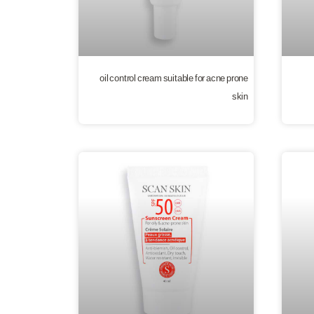
oil control cream suitable for acne prone
skin