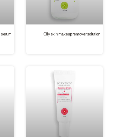
in serum
Oily skin makeup remover solution