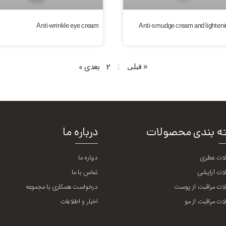
Anti-wrinkle eye cream
Anti-smudge cream and lighteni
2
بعدی »
« قبلی
1
ه بندی محصولات
درباره ما
ات عطری
درباره ما
ات آرایشی
تماس با ما
ت مراقبت از پوست
درخواست همکاری با مجموعه
ت مراقبت از مو
اخبار و اطلاعات