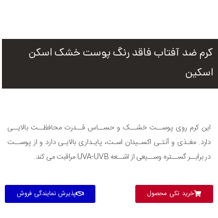
کرم ضد آفتاب فاقد رنگ پوست خشک اسکن
اسکین
این کرم روی پوســت خشــک و حســاس قــدرت محافظــت بالایــی
دارد. مغـذی و آنتـی اکسـیدان اسـت، پایـداری بالایـی دارد و از پوســت
در برابــر گســتره وســیعی از اشــعه UVA-UVB مراقبت می کند.
خرید تکی محصول
پذیرش نمایندگی فروش