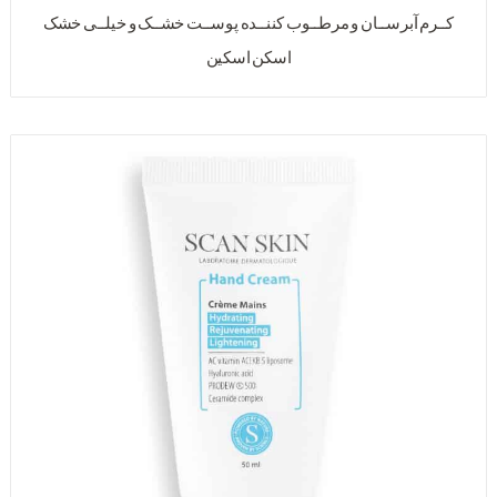
کــرم آبرســان و مرطــوب کننــده پوســت خشــک و خیلــی خشک
اسکن اسکین