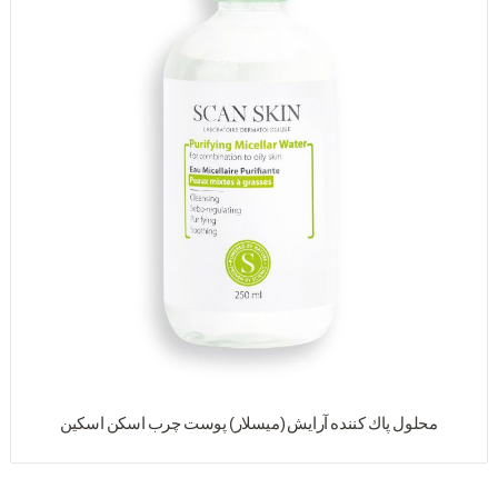
محلول پاك کننده آرایش (میسلار) پوست چرب اسکن اسکین