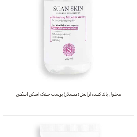
محلول پاك کننده آرایش (میسلار) پوست خشک اسکن اسکین