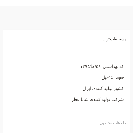
مشخصات تولید
کد بهداشتی: ٤٨/ظ/١٣٩٥
حجم: 40میل
کشور تولید کننده: ایران
شرکت تولید کننده: شانا عطر
اطلاعات محصول