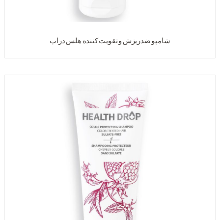
شامپو ضدریزش و تقویت کننده هلس دراپ