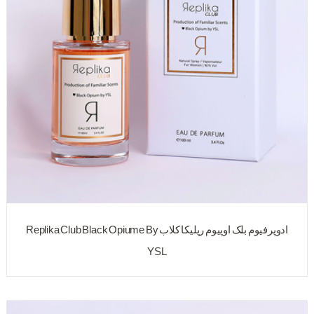
ادوپرفیوم بلک اوپیوم رپلیکا کلاب Replika Club Black Opiume By
YSL