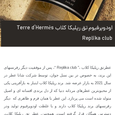
اودوپرفیوم تق رپلیکا کلاب Terre d’Hermès
Replika club
عطرتق رپلیکا کلاب ،” Replika club “، پس از موفقیت دیگر رفرنسهای
این برند، به خصوص در بین نسل جوان، توسط شرکت شانا عطر در
سال 2021 به بازار عرضه شد. برند رپلیکا کلاب اینبار به بازآفرینی یکی
از محبوبترین عطرهای مردانه دنیا که از دل برندی افسانه ای و اصیل
متولد شده است می پردازد. این عطر با همان فرم و ظاهری که دیگر
رفرنسهای برند رپلیکا کلاب دارند و با غلظت اودوپرفیوم تولید ودر
دسترس همگان قرار گرفته است.
همچنین، عطر تق رپلیکا کلاب،