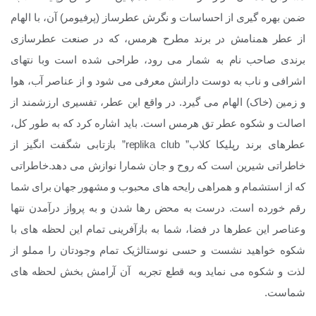
ضمن بهره گیری از احساسات و نگرش عطرساز (پرفیومر) آن، با الهام
از عطر همنامش در برند مطرح هرمس، که در صنعت عطرسازی
برندی صاحب نام به شمار می رود، طراحی شده است وبا نتهای
اشرافی و ناب به دوست دارانش معرفی می شود و از عناصر آب، هوا
و زمین (خاک) الهام می گیرد. در واقع این عطر، تفسیری ارزشمند از
اصالت و شکوه عطر تق هرمس است.
باید اشاره کرد که به طور کل،
عطرهای برند رپلیکا کلاب” replika club” بازتابی شگفت انگیز از
خاطراتی شیرین است که روح و جان شمارا نوازش می دهد.خاطراتی
که از استشمام و همراهی رایحه های محبوب و مشهور جهان برای شما
رقم خورده است. درست به محض رها شدن و به پرواز درآمدن نتها
وعناصر این عطرها در فضا، شما به بازآفرینی تمام این لحظه های با
شکوه خواهید نشست و حسی نوستالژیک تمام وجودتان را مملو از
لذت و شکوه می نماید وبه قطع تجربه آن آرامش بخش لحظه های
شماست.