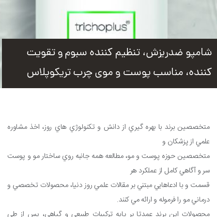
شامپو ضدریزش، تنظیم کننده سبوم و تقویت
کننده، مناسب پوست و موی چرب تریکوپلاس
متخصصين برند با بهره گيري از دانش و تکنولوژي هاي روز، اخذ مشاوره
علمي از پزشکان و
متخصصين حوزه پوست و مو، مطالعه همه جانبه روي ساختار مو و پوست
سر و آگاهي کامل از عملکرد هر
قسمت و با ادعاهايي مبتني بر مقالات علمي روز دنيا، محصولات تخصصي و
درماني مو را فرموله و ارائه مي کنند.
محصولات اين برند عمدتا بر پايه ترکيبات طبيعي و گياهي، پس از طي