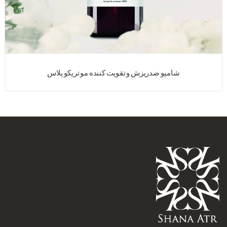
شامپو ضدریزش و تقویت کننده مو تریکو پلاس