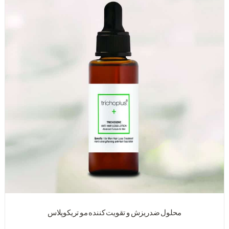
محلول ضدریزش و تقویت کننده مو تریکوپلاس