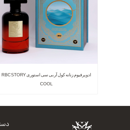
ادو پرفیوم زنانه کول آر بی سی استوری RBC STORY
COOL
دست