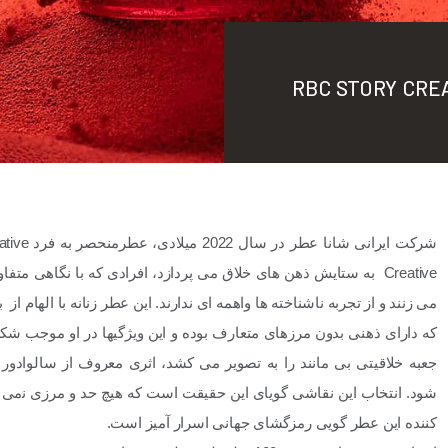
Creative به ستایش ذهن های خلاق می پردازد، افرادی که با نگاهی مت
می زنند و از تجربه ناشناخته ها واهمه ای ندارند.
این عطر زنانه با الهام 
که دارای ذهنی بدون مرزهای متعارف بوده و این ویژگیها در او موجب شکو
جعبه خلاقیتی بی مانند را به تصویر می کشد، اﺛﺮی ﻣﻌﺮوف از ﺳﺎﻟﻮاد
ﺷﻮد. اﻧﺘﺨﺎب اﯾﻦ ﻧﻘﺎﺷﯽ ﮔﻮﯾﺎی اﯾﻦ ﺣﻘﯿﻘﺖ اﺳﺖ ﮐﻪ ﻫﯿﭻ ﺣﺪ و ﻣﺮزی ﻧمی توا
ﮐﻨﻨﺪه اﯾﻦ ﻋﻄﺮ ﮔﻮﯾﯽ رﻣﺰﮔﺸﺎی ﺟﻬﺎﻧﯽ اﺳﺮار آﻣﯿﺰ اﺳﺖ.