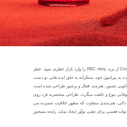
شرکت ایرانی شانا عطر در سال 2022 میلادی، عطرمنحصر به فرد Creative از برند RBC story را وارد بازار عطری نمود. عطر
فاوت به پیرامون خود، مبتکرانه به خلق ایده هایی نو دست
از بانویی جسور، هنرمند، فعال و پرشور طراحی شده است
فایی نبوغ و خلقت میگردد.
طراحی منحصربه فرد روی
ور داﻟﯽ، ﻫﻨﺮﻣﻨﺪی ﻣﺘﻔﺎوت ﮐﻪ ﻣﻈﻬﺮ ﺧﻼﻗﯿﺖ ﺷﻤﺮده ﻣﯽ
ند ﻗﻔﺴﯽ ﺑﺮای ذﻫﻨﯽ ﻧﻮآور اﯾﺠﺎد ﻧﻤﺎﯾﺪ.
راﯾﺤﻪ ﻣﺴﺤﻮر