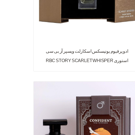
ادو پرفیوم یونیسکس اسکارلت ویسپر آر بی سی
استوری RBC STORY SCARLET WHISPER