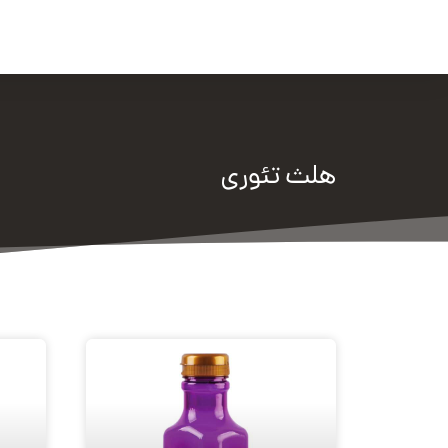
صفحه اصلی
برندها
اخب
هلث تئوری