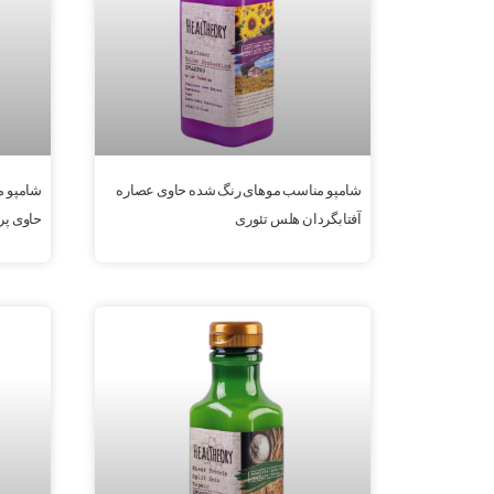
شامپو مناسب موهای رنگ شده حاوی عصاره
شامپو م
آفتابگردان هلس تئوری
حاوی پر