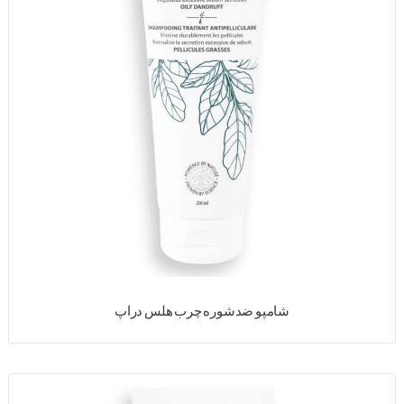
شامپو ضدشوره چرب هلس دراپ