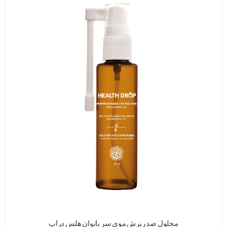
محلول ضد ریزش موى سر بانوان هلس دراپ