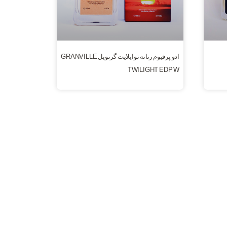
ادو پرفیوم زنانه توایلایت گرنویل GRANVILLE
TWILIGHT EDP W