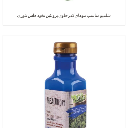
شامپو مناسب موهای کدر حاوی پروتئين نخود هلس تئوری