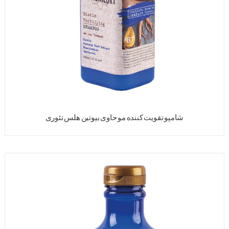
شامپو تقویت کننده مو حاوی بیوتین هلس تئوری